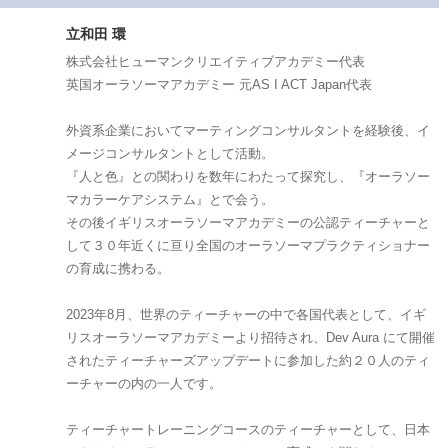
立和田 環
株式会社ヒューマンクリエイティブアカデミー代表
英国オーラソーマアカデミー 元AS I ACT Japan代表
外資系企業においてマーティングコンサルタントを経験後、イ
メージコンサルタントとして活動。
『人と色』との関わりを数年にわたって探究し、『オーラソー
マカラーケアシステム』とで会う。
その後イギリスオーラソーマアカデミーの公認ティーチャーと
して３０年近くに亘り全国のオーラソーマプラクティショナー
の育成に携わる。
2023年8月、世界のティーチャーの中で各国代表として、イギ
リスオーラソーマアカデミーより招待され、Dev Aura にて開催
されたティーチャーズアップデートに参加した約２０人のティ
ーチャーの内の一人です。
ティーチャートレーニングコースのティーチャーとして、日本