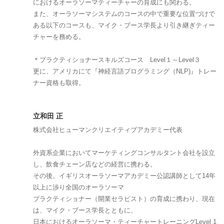
におけるオーラソーマティーチャーの育成にも関わる。
また、オーラソーマシステムのコースの中で重要な位置づけで
ある以下のコースも、マイク・ブース学長より引き継ぎティー
チャーを務める。
＊プラクティショナースキルズコース Level１～Level３
更に、アメリカにて『神経言語プログラミング（NLP)』トレー
ナー資格も取得。
立和田 正
株式会社ヒューマンクリエイティブアカデミー代表
外資系企業においてマーケティングコンサルタント会社を設立
し、飲食チェーン店などの経営に携わる。
その後、イギリスオーラソーマアカデミー公認講師として14年
以上に渉り全国のオーラソーマ
プラクティショナー（開業セラピスト）の育成に携わり、現在
は、マイク・ブース学長とともに、
日本におけるオーラソーマ・ティーチャートレーニングLevel 1