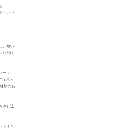
て
クトにつ
し、短い
いただけ
ソーマコ
ご了承く
た経験のあ
お申し込
ンライン