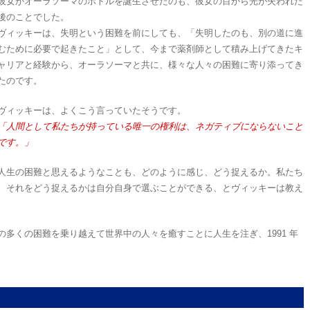
彼女がオーラソーマのボトルを誕生させたのも、彼女の目から光が失われた
後のことでした。
ヴィッキーは、失明という困難を前にしても、「失明したのも、別の道に進
むために必要で起きたこと」として、今まで薬剤師として積み上げてきたキ
ャリアと経験から、オーラソーマと共に、様々な人々の困難に寄り添ってき
たのです。
ヴィッキーは、よくこう言っていたそうです。
「人間として私たちが持っている唯一の権利は、ネガティブにならないこと
です。」
人生の困難と思えるようなことも、どのように感じ、どう捉えるか。私たち
、それをどう捉えるかは自分自身で選ぶことができる、とヴィッキーは教え
多くの困難を乗り越えて世界中の人々を癒すことに人生を注ぎ、1991 年