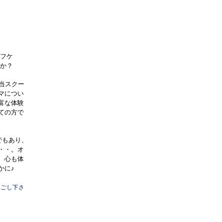
フケ
か？
当スクー
マについ
富な体験
ての方で
でもあり、
・・。オ
、心も体
かに
♪
過ごし下さ