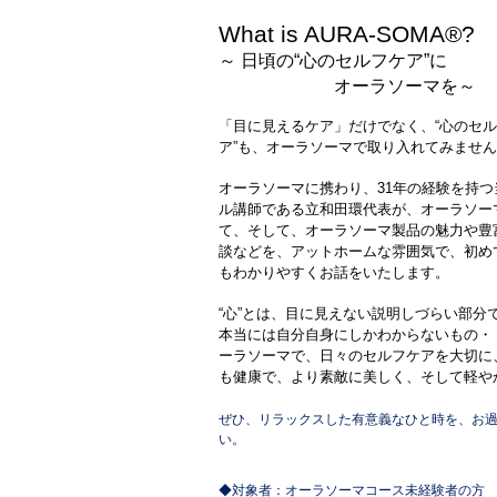
What is AURA-SOMA®?
～
日頃の
心のセルフケア
に
“
”
オーラソーマを
～
「目に見えるケア」だけでなく、
心のセル
“
ア
も、オーラソーマで取り入れてみません
”
オーラソーマに携わり、
年の経験を持つ
31
ル講師である立和田環代表が、オーラソー
て、そして、オーラソーマ製品の魅力や豊
談などを、アットホームな雰囲気で、初め
もわかりやすくお話をいたします。
心
とは、目に見えない説明しづらい部分
“
”
本当には自分自身にしかわからないもの・
ーラソーマで、日々のセルフケアを大切に
も健康で、より素敵に美しく、そして軽や
ぜひ、リラックスした有意義なひと時を、お
い。
対象者：オーラソーマコース未経験者の方
◆