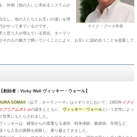
を、外側（他の人）に求めるシステムが
自立し、他の人たちとお互いの違いを理
マイク・ブース学長
代がやって来ているのです。
手と思う人が増えている現在、オーラソ
がその人の魅力で輝いていくことにより、お互いに認め合うことを提案して
【創始者：Vicky Wall ヴィッキー・ウォール】
AURA-SOMA®
（以下：オーラソーマ）はイギリスにおいて、1983年
イクイ
リブリアムボトル
の誕生とともに、
ヴィッキー・ウォール
という女性によっ
て世界にもたらされました。
ヴィッキーは、継母からの度重なる虐待、戦争体験、糖尿病、失明など、
様々な人生の困難を経験し、乗り越えてきました。