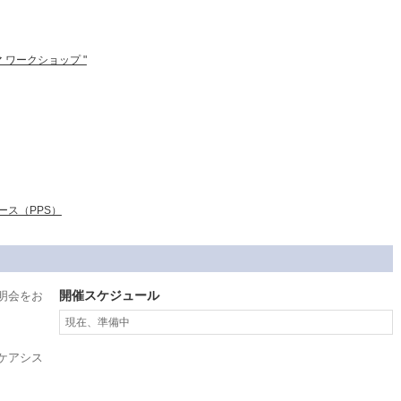
マ ワークショップ "
ス（PPS）
開催スケジュール
明会をお
現在、準備中
ケアシス