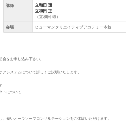
立和田 環
講師
立和田 正
（立和田 環）
会場
ヒューマンクリエイティブアカデミー本校
明会をお申し込み下さい。
ケアシステムについて詳しくご説明いたします。
て
ダクトについて
し、短いオーラソーマコンサルテーションをご体験いただけます。