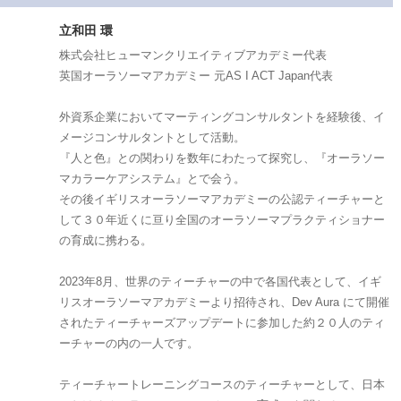
立和田 環
株式会社ヒューマンクリエイティブアカデミー代表
英国オーラソーマアカデミー 元AS I ACT Japan代表
外資系企業においてマーティングコンサルタントを経験後、イ
メージコンサルタントとして活動。
『人と色』との関わりを数年にわたって探究し、『オーラソー
マカラーケアシステム』とで会う。
その後イギリスオーラソーマアカデミーの公認ティーチャーと
して３０年近くに亘り全国のオーラソーマプラクティショナー
の育成に携わる。
2023年8月、世界のティーチャーの中で各国代表として、イギ
リスオーラソーマアカデミーより招待され、Dev Aura にて開催
されたティーチャーズアップデートに参加した約２０人のティ
ーチャーの内の一人です。
ティーチャートレーニングコースのティーチャーとして、日本