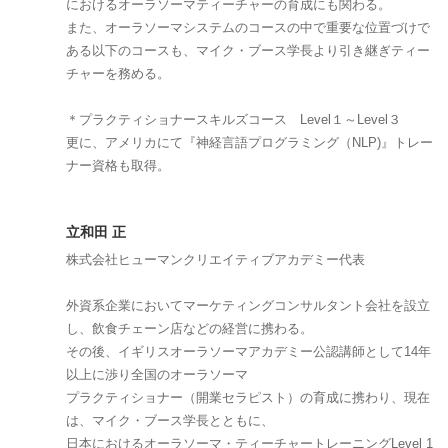
におけるオーラソーマティーチャーの育成にも関わる。
また、オーラソーマシステムのコースの中で重要な位置づけで
ある以下のコースも、マイク・ブース学長より引き継ぎティー
チャーを務める。
＊プラクティショナースキルズコース Level１～Level３
更に、アメリカにて『神経言語プログラミング（NLP)』トレー
ナー資格も取得。
立和田 正
株式会社ヒューマンクリエイティブアカデミー代表
外資系企業においてマーケティングコンサルタント会社を設立
し、飲食チェーン店などの経営に携わる。
その後、イギリスオーラソーマアカデミー公認講師として14年
以上に渉り全国のオーラソーマ
プラクティショナー（開業セラピスト）の育成に携わり、現在
は、マイク・ブース学長とともに、
日本におけるオーラソーマ・ティーチャートレーニングLevel 1