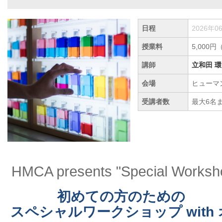
日程
2026年0
授業料
5,000
講師
立和田 環
会場
ヒューマ
受講者数
最大6名
HMCA presents "Special Worksh
初めての方のための
スペシャルワークショップ with