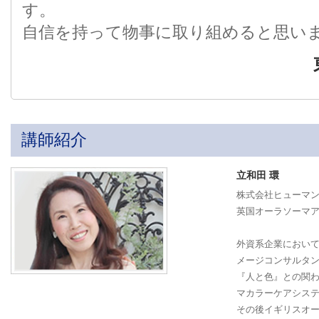
す。
自信を持って物事に取り組めると思い
講師紹介
立和田 環
株式会社ヒューマ
英国オーラソーマアカデ
外資系企業におい
メージコンサルタ
『人と色』との関
マカラーケアシス
その後イギリスオ