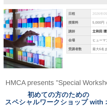
日程
2026年0
授業料
5,000
講師
立和田 環
会場
ヒューマ
受講者数
最大6名
HMCA presents "Special Worksh
初めての方のための
スペシャルワークショップ with