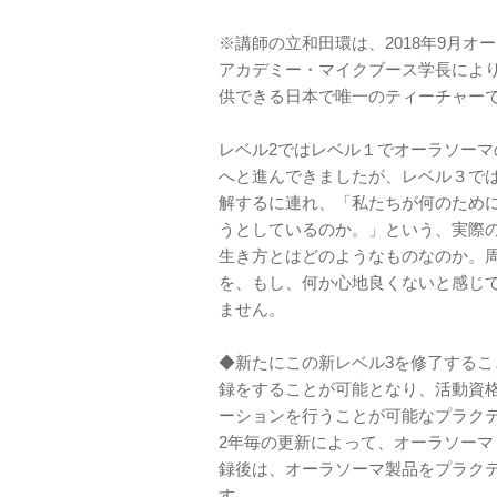
※講師の立和田環は、2018年9月オ
アカデミー・マイクブース学長により
供できる日本で唯一のティーチャー
レベル2ではレベル１でオーラソー
へと進んできましたが、レベル３で
解するに連れ、「私たちが何のため
うとしているのか。」という、実際
生き方とはどのようなものなのか。
を、もし、何か心地良くないと感じ
ません。
◆新たにこの新レベル3を修了するこ
録をすることが可能となり、活動資格
ーションを行うことが可能なプラク
2年毎の更新によって、オーラソーマ
録後は、オーラソーマ製品をプラクテ
す。