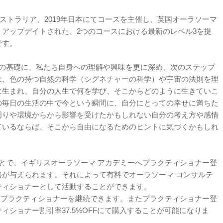
ーストラリア、2019年日本にてコースを主催し、英国オーラソーマ
アップデイトされた、2つのコースにおける最新のレベル3を提
です。
マの基礎に、私たち自身への理解や興味を更に深め、次のステップ
は、色の持つ自然の科学（シグネチャーの科学）や宇宙の法則を理
に生まれ、自分の人生で何を学び、そこからどのように生きていこ
の毎日の生活の中で今という瞬間に、自分にとっての幸せに満ちた
周りや環境からから影響を受けたかもしれない自分の考え方や感情
ているならば、そこから自由になるためのヒントに気づくかもしれ
とで、イギリスオーラソーマ アカデミーへプラクティショナー登
が与えられます。それによって有料でオーラソーマ コンサルテ
ティショナーとして活動することができます。
 プラクティショナーを継続できます。またプラクティショナー登
ィショナー割引率37.5%OFFにて購入することが可能になりま