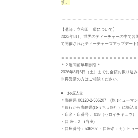
す。
【講師：立和田 環について】
2023年8月、世界のティーチャーの中で各
て開催されたティーチャーズアップデート
＝＝＝＝＝＝＝＝＝＝＝＝＝＝＝＝＝＝＝
＊２週間前早期割引＊
2026年8月5日（土）までに全額お振り込みの
※再受講の方はご相談ください。
■ お振込先
＊郵便局 00120-2-536207 (株 )
＊銀行から郵便局(ゆうちょ銀行）に振
・店名・店番号： 019（ゼロイチキュウ
・口 座：2 (当座)
・口座番号：536207 ・口座名：カ）ヒ