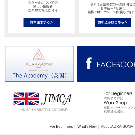
For Beginners
｜
What's New
｜
About AURA-SOMA