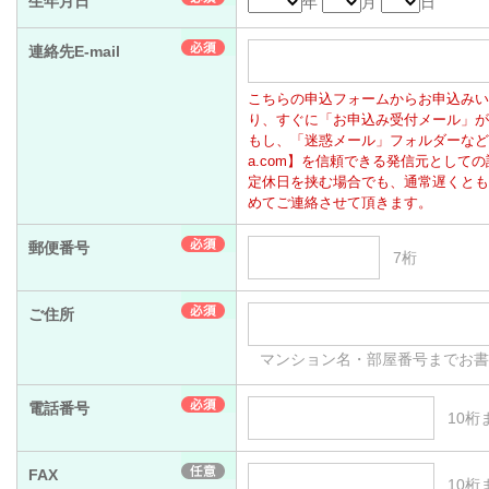
生年月日
年
月
日
連絡先E-mail
こちらの申込フォームからお申込みいただく
り、すぐに「お申込み受付メール」が
もし、「迷惑メール」フォルダーなどに振
a.com】を信頼できる発信元として
定休日を挟む場合でも、通常遅くとも
めてご連絡させて頂きます。
郵便番号
7桁
ご住所
マンション名・部屋番号までお
電話番号
10桁
FAX
10桁