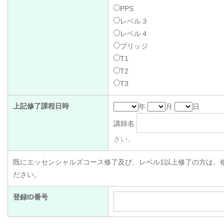
PPS
レベル３
レベル４
ブリッジ
T1
T2
T3
上記修了課程日時
年
月
日
講師名
さい。
既にエッセンシャルズコース修了及び、レベル1以上修了の方は、修
ださい。
登録ID番号