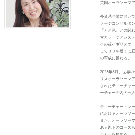
英国オーラソーマアカデ
外資系企業におい
メージコンサルタ
『人と色』との関
マカラーケアシス
その後イギリスオ
して３０年近くに
の育成に携わる。
2023年8月、世
リスオーラソーマアカ
されたティーチャ
ーチャーの内の一
ティーチャートレ
におけるオーラソ
また、オーラソー
ある以下のコース
チャーを務める。